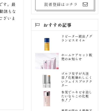
読者登録はコチラ
です。最
勧誘もな
ございま
おすすめ記事
リピーター続出！グ
ランビスオイル
ホームケアセット販
売のお知らせ
ゴルフ女子が大注
目！化粧崩れしにく
いフェイスプロテク
ター
本気でニキビを治し
たいならこの化粧
水！！
美眉が作れる最強ア