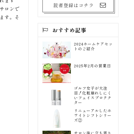
れます
読者登録はコチラ
サロンで
ます。そ
おすすめ記事
2024ホームケアセッ
トのご紹介
2025年2月の営業日
ゴルフ女子が大注
目！化粧崩れしにく
いフェイスプロテク
ター
リニューアルしたホ
ワイトシフトシリー
ズ②
サロン後に立ち寄り